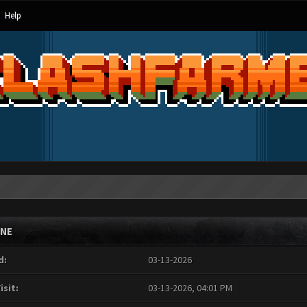
Help
INE
d:
03-13-2026
isit:
03-13-2026, 04:01 PM