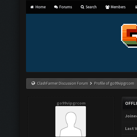
Home
Forums
Search
Members
ClashFarmer Discussion Forum
Profile of go99vipgrcom
go99vipgrcom
OFFL
Joine
Last V