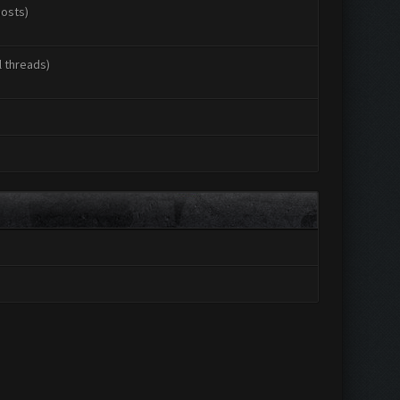
posts)
l threads)