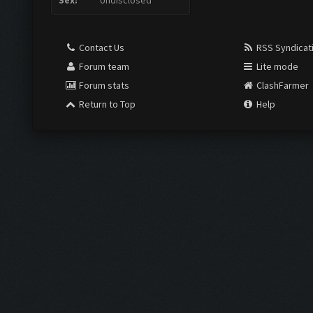
Sex:
Undisclosed
Contact Us
RSS Syndicat
Forum team
Lite mode
Forum stats
ClashFarmer
Return to Top
Help