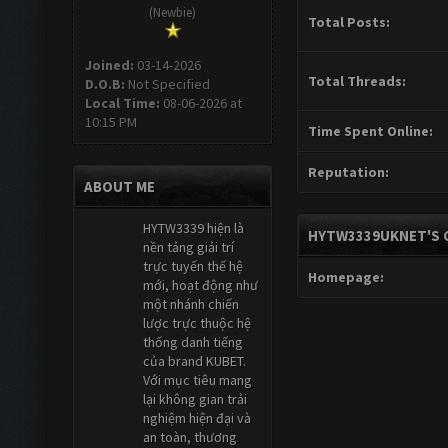
(Newbie)
Total Posts:
Joined:
03-14-2026
Total Threads:
D.O.B:
Not Specified
Local Time:
08-06-2026 at
10:15 PM
Time Spent Online:
Reputation:
ABOUT ME
HYTW3339 hiện là
HYTW3339UKNET'S 
nền tảng giải trí
trực tuyến thế hệ
Homepage:
mới, hoạt động như
một nhánh chiến
lược trực thuộc hệ
thống danh tiếng
của brand KUBET.
Với mục tiêu mang
lại không gian trải
nghiệm hiện đại và
an toàn, thương