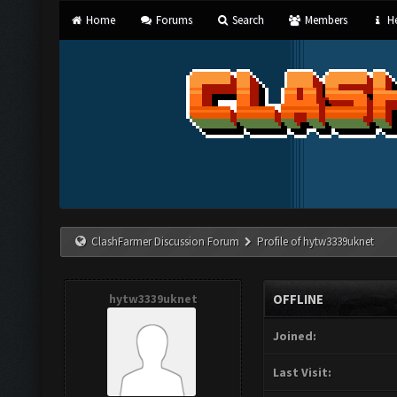
Home
Forums
Search
Members
He
ClashFarmer Discussion Forum
Profile of hytw3339uknet
hytw3339uknet
OFFLINE
Joined:
Last Visit: