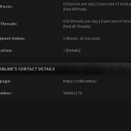
0 (0 posts per day | 0 percent of total 
 Posts:
(
Find All Posts
)
0 (0 threads per day | 0 percent of tota
 Threads:
(
Find All Threads
)
Spent Online:
1 Minute, 42 Seconds
ation:
0
[
Details
]
ONLINE'S CONTACT DETAILS
page:
https://rs88.online/
umber:
938452179