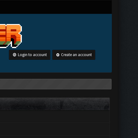
Login to account
Create an account