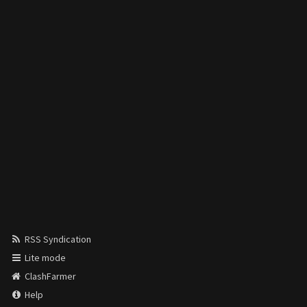
RSS Syndication
Lite mode
ClashFarmer
Help