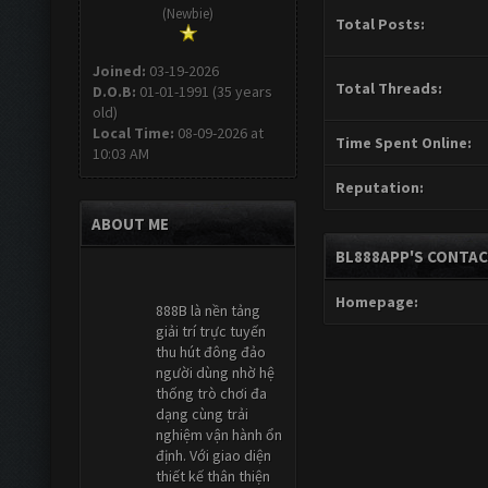
(Newbie)
Total Posts:
Joined:
03-19-2026
Total Threads:
D.O.B:
01-01-1991 (35 years
old)
Local Time:
08-09-2026 at
Time Spent Online:
10:03 AM
Reputation:
ABOUT ME
BL888APP'S CONTAC
Homepage:
888B là nền tảng
giải trí trực tuyến
thu hút đông đảo
người dùng nhờ hệ
thống trò chơi đa
dạng cùng trải
nghiệm vận hành ổn
định. Với giao diện
thiết kế thân thiện