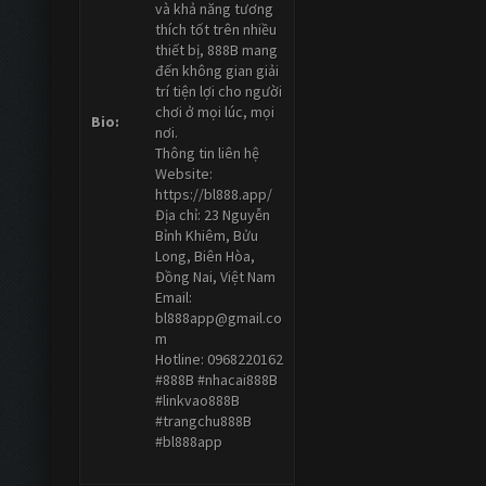
và khả năng tương
thích tốt trên nhiều
thiết bị, 888B mang
đến không gian giải
trí tiện lợi cho người
chơi ở mọi lúc, mọi
Bio:
nơi.
Thông tin liên hệ
Website:
https://bl888.app/
Địa chỉ: 23 Nguyễn
Bỉnh Khiêm, Bửu
Long, Biên Hòa,
Đồng Nai, Việt Nam
Email:
bl888app@gmail.co
m
Hotline: 0968220162
#888B #nhacai888B
#linkvao888B
#trangchu888B
#bl888app