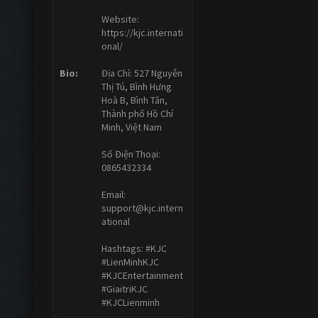
Website:
https://kjc.internati
onal/
Bio:
Địa Chỉ: 527 Nguyễn
Thị Tú, Bình Hưng
Hoà B, Bình Tân,
Thành phố Hồ Chí
Minh, Việt Nam
Số Điện Thoại:
0865432334
Email:
support@kjc.intern
ational
Hashtags: #KJC
#LienMinhKJC
#KJCEntertainment
#GiaitriKJC
#KJCLienminh