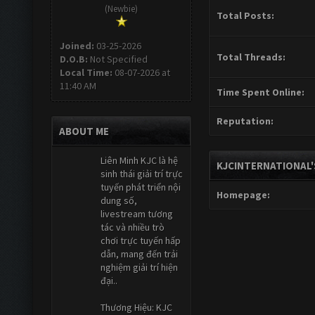
(Newbie)
Total Posts:
Joined:
03-25-2026
Total Threads:
D.O.B:
Not Specified
Local Time:
08-07-2026 at
11:40 AM
Time Spent Online:
Reputation:
ABOUT ME
Liên Minh KJC là hệ
KJCINTERNATIONAL'
sinh thái giải trí trực
tuyến phát triển nội
Homepage:
dung số,
livestream tương
tác và nhiều trò
chơi trực tuyến hấp
dẫn, mang đến trải
nghiệm giải trí hiện
đại..
Thương Hiệu: KJC