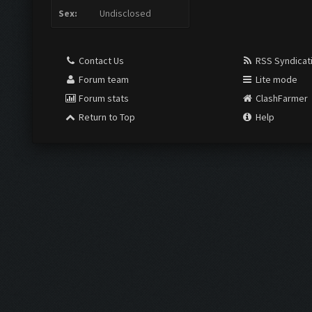
Sex:
Undisclosed
Contact Us
RSS Syndicat
Forum team
Lite mode
Forum stats
ClashFarmer
Return to Top
Help