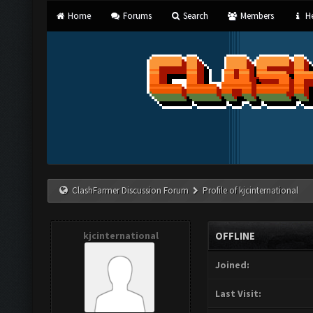
Home
Forums
Search
Members
He
ClashFarmer Discussion Forum
Profile of kjcinternational
kjcinternational
OFFLINE
Joined:
Last Visit: