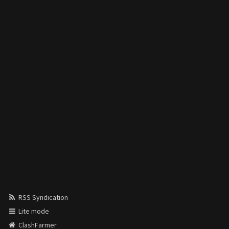
RSS Syndication
Lite mode
ClashFarmer