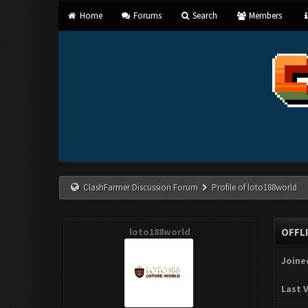
Home
Forums
Search
Members
ClashFarmer Discussion Forum
Profile of loto188world
loto188world
OFFL
Joine
Last V