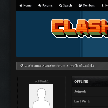
Home
Forums
Search
Members
He
ClashFarmer Discussion Forum
Profile of sc88link1
sc88link1
OFFLINE
Joined:
Last Visit: