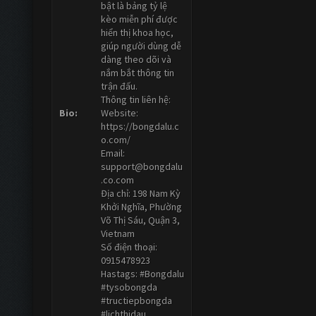
bật là bảng tỷ lệ
kèo miễn phí được
hiển thị khoa học,
giúp người dùng dễ
dàng theo dõi và
nắm bắt thông tin
trận đấu.
Thông tin liên hệ:
Bio:
Website:
https://bongdalu.c
o.com/
Email:
support@bongdalu
.co.com
Địa chỉ: 198 Nam Kỳ
Khởi Nghĩa, Phường
Võ Thị Sáu, Quận 3,
Vietnam
Số điện thoại:
0915478923
Hastags: #Bongdalu
#tysobongda
#tructiepbongda
#lichthidau