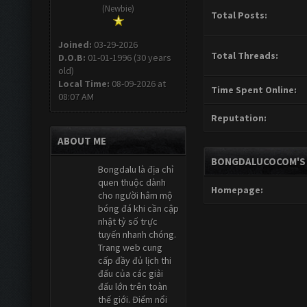
(Newbie)
Total Posts:
Joined:
03-29-2026
Total Threads:
D.O.B:
01-01-1996 (30 years
old)
Local Time:
08-09-2026 at
Time Spent Online:
08:07 AM
Reputation:
ABOUT ME
BONGDALUCOCOM'S 
Bongdalu là địa chỉ
quen thuộc dành
Homepage:
cho người hâm mộ
bóng đá khi cần cập
nhật tỷ số trực
tuyến nhanh chóng.
Trang web cung
cấp đầy đủ lịch thi
đấu của các giải
đấu lớn trên toàn
thế giới. Điểm nổi