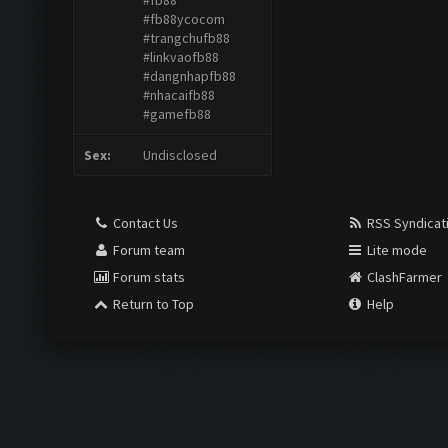
#fb88
#fb88ycocom
#trangchufb88
#linkvaofb88
#dangnhapfb88
#nhacaifb88
#gamefb88
Sex:
Undisclosed
Contact Us
RSS Syndicat
Forum team
Lite mode
Forum stats
ClashFarmer
Return to Top
Help