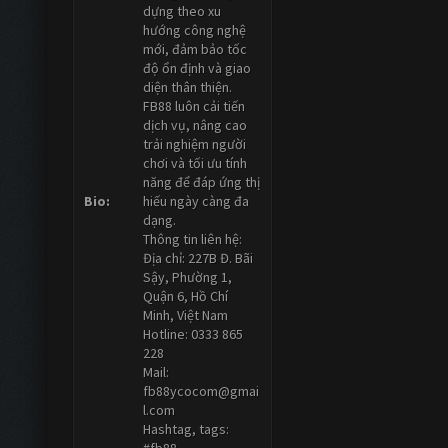
dựng theo xu
hướng công nghệ
mới, đảm bảo tốc
độ ổn định và giao
diện thân thiện.
FB88 luôn cải tiến
dịch vụ, nâng cao
trải nghiệm người
chơi và tối ưu tính
năng để đáp ứng thị
Bio:
hiếu ngày càng đa
dạng.
Thông tin liên hệ:
Địa chỉ: 227B Đ. Bãi
Sậy, Phường 1,
Quận 6, Hồ Chí
Minh, Việt Nam
Hotline: 0333 865
228
Mail:
fb88ycocom@gmai
l.com
Hashtag, tags: