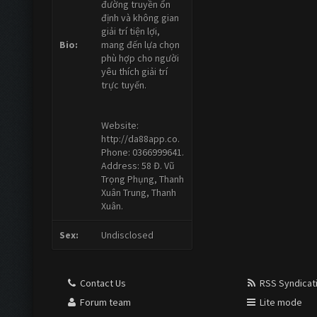
đường truyền ổn
định và không gian
giải trí tiện lợi,
Bio:
mang đến lựa chọn
phù hợp cho người
yêu thích giải trí
trực tuyến.
Website:
http://da88app.co.
Phone: 0366999641.
Address: 58 Đ. Vũ
Trọng Phụng, Thanh
Xuân Trung, Thanh
Xuân.
Sex:
Undisclosed
Contact Us
RSS Syndicat
Forum team
Lite mode