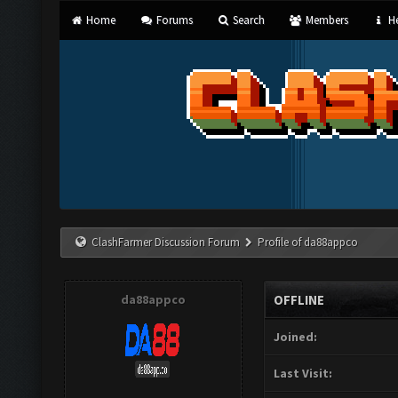
Home
Forums
Search
Members
He
ClashFarmer Discussion Forum
Profile of da88appco
da88appco
OFFLINE
Joined:
Last Visit: