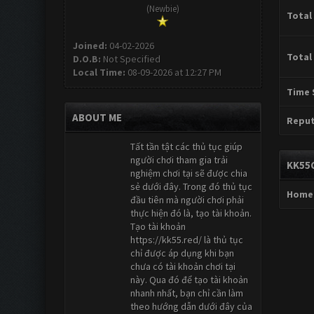
(Newbie)
Total
Joined:
04-02-2026
Total
D.O.B:
Not Specified
Local Time:
08-09-2026 at 12:27 PM
Time 
ABOUT ME
Reput
Tất tần tật các thủ tục giúp
người chơi tham gia trải
KK55
nghiệm chơi tại sẽ được chia
sẻ dưới đây. Trong đó thủ tục
Home
đầu tiên mà người chơi phải
thực hiện đó là, tạo tài khoản.
Tạo tài khoản
https://kk55.red/ là thủ tục
chỉ được áp dụng khi bạn
chưa có tài khoản chơi tại
này. Qua đó để tạo tài khoản
nhanh nhất, bạn chỉ cần làm
theo hướng dẫn dưới đây của