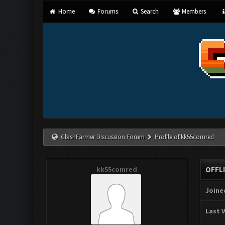
Home
Forums
Search
Members
ClashFarmer Discussion Forum
Profile of kk55comred
kk55comred
OFFL
Joine
Last V