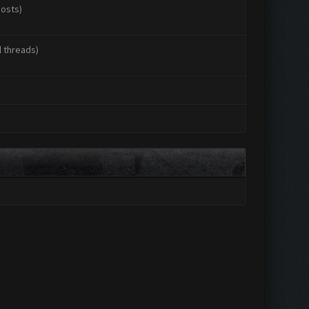
posts)
l threads)