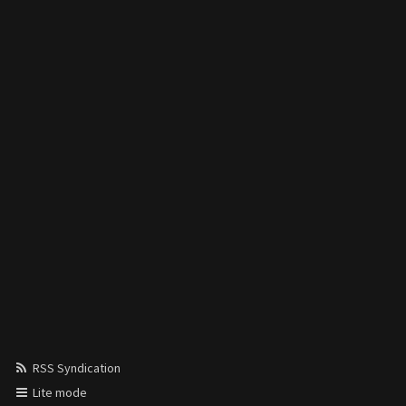
RSS Syndication
Lite mode