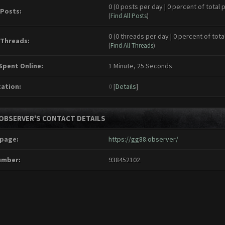
0 (0 posts per day | 0 percent of total 
 Posts:
(
Find All Posts
)
0 (0 threads per day | 0 percent of tota
 Threads:
(
Find All Threads
)
Spent Online:
1 Minute, 25 Seconds
ation:
0
[
Details
]
OBSERVER'S CONTACT DETAILS
page:
https://gg88.observer/
umber:
938452102