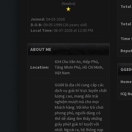
(Newbie)
Total
Joined:
04-03-2026
Total
D.O.B:
09-05-1999 (26 years old)
Local Time:
08-07-2026 at 12:05 PM
Time 
ABOUT ME
Reput
634 Chu Văn An, Hiệp Phú,
Location:
Tăng Nhơn Phú, Hồ Chí Minh,
GG88
Việt Nam
Home
GG88 là địa chỉ cung cấp các
dịch vụ giải trí trực tuyến chất
ICQ N
lượng cao, mang đến trải
nghiệm mượt mà cho mọi
khách hàng. Với kho trò chơi
phong phú, người dùng có
thể dễ dàng tìm thấy những
giây phút giải trí tuyệt vời
nhất. Ngoài ra, hệ thống nạp