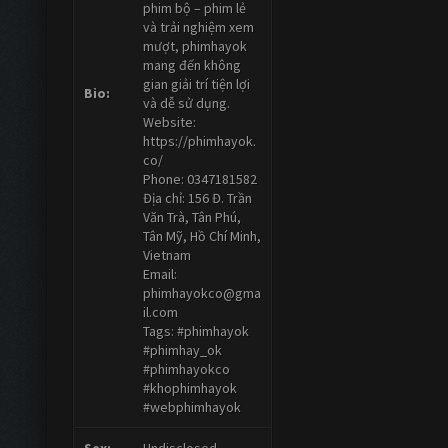
phim bộ – phim lẻ
và trải nghiệm xem
mượt, phimhayok
mang đến không
gian giải trí tiện lợi
Bio:
và dễ sử dụng.
Website:
https://phimhayok.
co/
Phone: 0347181582
Địa chỉ: 156 Đ. Trần
Văn Trà, Tân Phú,
Tân Mỹ, Hồ Chí Minh,
Vietnam
Email:
phimhayokco@gma
il.com
Tags: #phimhayok
#phimhay_ok
#phimhayokco
#khophimhayok
#webphimhayok