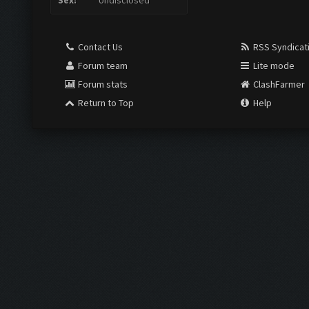
Sex:
Undisclosed
Contact Us
RSS Syndicat
Forum team
Lite mode
Forum stats
ClashFarmer
Return to Top
Help