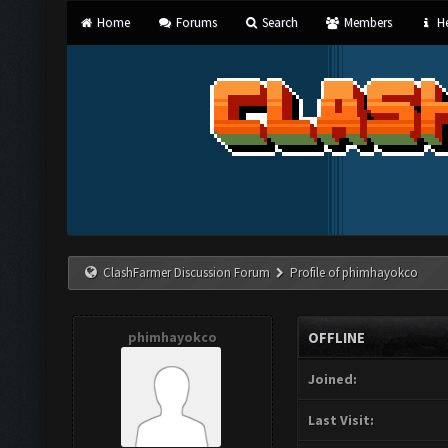
Home
Forums
Search
Members
He
ClashFarmer Discussion Forum
Profile of phimhayokco
phimhayokco
OFFLINE
Joined:
Last Visit: