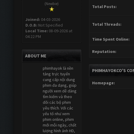
(Newbie)
Total Posts:
Joined:
04-03-2026
Total Threads:
D.O.B:
Not Specified
Local Time:
08-09-2026 at
04:22 PM
Time Spent Online:
Reputation:
ABOUT ME
phimhayok là nền
PHIMHAYOKCO'S CO
tảng trực tuyến
cung cấp nội dung
Homepage:
phim đa dạng, giúp
người xem dễ dàng
tìm kiếm và theo
dõi các bộ phim
yêu thích. Với các
yếu tố như xem
phim online, phim
mới mỗi ngày, chất
lượng hình ảnh HD,