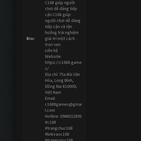
C168 giúp người
chơi dễ dàng tiếp
cận.C168 giúp
người chơi dễ dàng
tiếp cận và tận
hưởng trải nghiệm
Bio:
giải trí một cách
trọn vẹn.
Liên hệ
Website:
https://c1688.game
s/
Địa chỉ: 75a Bùi Văn
Hòa, Long Bình,
Đồng Nai 810000,
Việt Nam
Email:
c1688games@gmai
l.com
Hotline: 0968022891
#c168
#trangchuc168
#linkvaoc168
#trangvaoc168