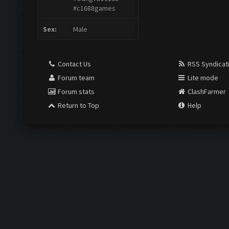
#c1688games
Sex:
Male
Contact Us
RSS Syndicat
Forum team
Lite mode
Forum stats
ClashFarmer
Return to Top
Help