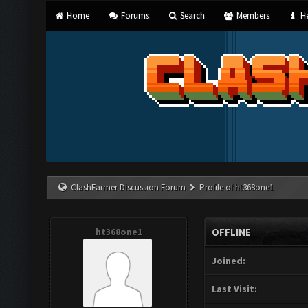
Home
Forums
Search
Members
He
ClashFarmer Discussion Forum
Profile of ht368one1
ht368one1
OFFLINE
Joined:
Last Visit: