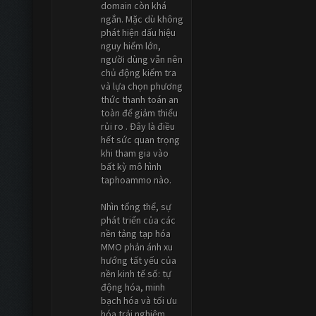
domain còn khá
ngắn. Mặc dù không
phát hiện dấu hiệu
nguy hiểm lớn,
người dùng vẫn nên
chủ động kiểm tra
và lựa chọn phương
thức thanh toán an
toàn để giảm thiểu
rủi ro . Đây là điều
hết sức quan trọng
khi tham gia vào
bất kỳ mô hình
taphoammo nào.
Nhìn tổng thể, sự
phát triển của các
nền tảng tạp hóa
MMO phản ánh xu
hướng tất yếu của
nền kinh tế số: tự
động hóa, minh
bạch hóa và tối ưu
hóa trải nghiệm