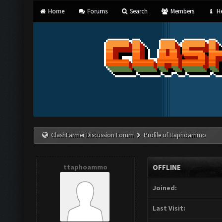
Home
Forums
Search
Members
He
ClashFarmer Discussion Forum
Profile of ttaphoammo
ttaphoammo
OFFLINE
Joined:
Last Visit: