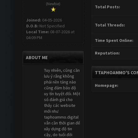
(Newbie)
Total Posts:
Joined:
04-05-2026
Total Threads:
D.O.B:
Not Specified
Local Time:
08-07-2026 at
04:09 PM
Time Spent Online:
Reputation:
ABOUT ME
Tuy nhiên, cũng cần
TTAPHOAMMO'S CON
lưu ý rằng không
phải nền tảng nào
Homepage:
cũng đảm bảo độ
uy tín tuyệt đối. Một
số đánh giá cho
thấy các website
mới như
taphoammo.digital
vẫn cần thời gian để
xây dựng độ tin
cậy, do tuổi đời