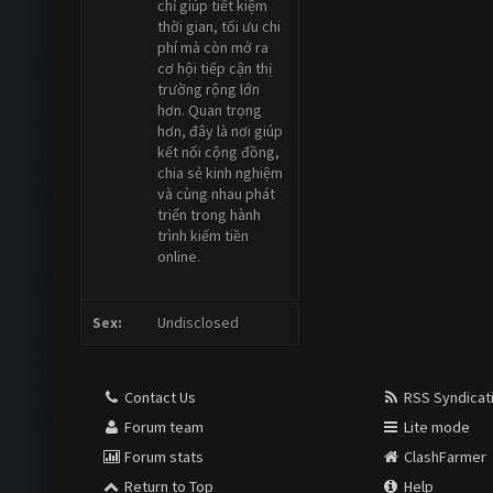
chỉ giúp tiết kiệm
thời gian, tối ưu chi
phí mà còn mở ra
cơ hội tiếp cận thị
trường rộng lớn
hơn. Quan trọng
hơn, đây là nơi giúp
kết nối cộng đồng,
chia sẻ kinh nghiệm
và cùng nhau phát
triển trong hành
trình kiếm tiền
online.
Sex:
Undisclosed
Contact Us
RSS Syndicat
Forum team
Lite mode
Forum stats
ClashFarmer
Return to Top
Help