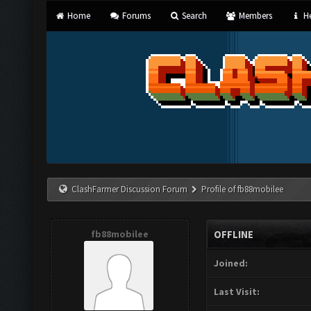
Home
Forums
Search
Members
He
ClashFarmer Discussion Forum
Profile of fb88mobilee
fb88mobilee
OFFLINE
Joined:
Last Visit: