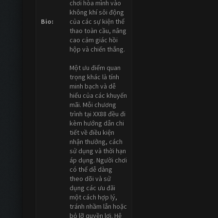
chơi hòa mình vào
không khí sôi động
Bio:
của các sự kiện thể
thao toàn cầu, nâng
cao cảm giác hồi
hộp và chiến thắng.
Một ưu điểm quan
trọng khác là tính
minh bạch và dễ
hiểu của các khuyến
mãi. Mỗi chương
trình tại XX88 đều đi
kèm hướng dẫn chi
tiết về điều kiện
nhận thưởng, cách
sử dụng và thời hạn
áp dụng. Người chơi
có thể dễ dàng
theo dõi và sử
dụng các ưu đãi
một cách hợp lý,
tránh nhầm lẫn hoặc
bỏ lỡ quyền lợi. Hệ