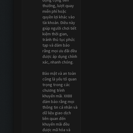
động cộng tiền
thưởng, lượt quay
miễn phí hoặc
quyền lợi khác vào
tài khoản. Điều này
giúp người chơi tiết
kiệm thời gian,
tránh thủ tục phức
tạp và đảm bảo
rằng mọi ưu đãi đều
được áp dụng chính
xác, nhanh chóng.
Bảo mật và an toàn
cũng là yếu tố quan
trọng trong các
chương trình
khuyến mãi. XX88
đảm bảo rằng mọi
thông tin cá nhân và
dữ liệu giao dịch
liên quan đến
khuyến mãi đều
được mã hóa và