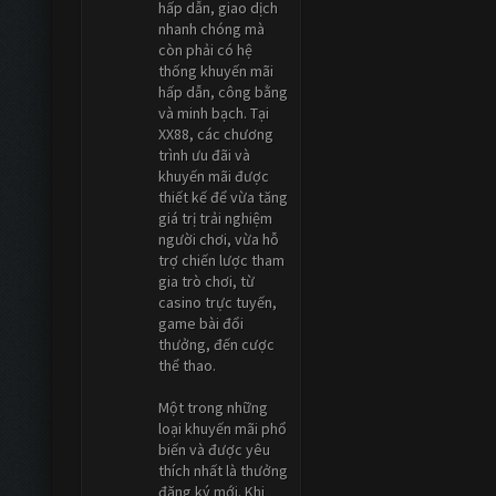
hấp dẫn, giao dịch
nhanh chóng mà
còn phải có hệ
thống khuyến mãi
hấp dẫn, công bằng
và minh bạch. Tại
XX88, các chương
trình ưu đãi và
khuyến mãi được
thiết kế để vừa tăng
giá trị trải nghiệm
người chơi, vừa hỗ
trợ chiến lược tham
gia trò chơi, từ
casino trực tuyến,
game bài đổi
thưởng, đến cược
thể thao.
Một trong những
loại khuyến mãi phổ
biến và được yêu
thích nhất là thưởng
đăng ký mới. Khi