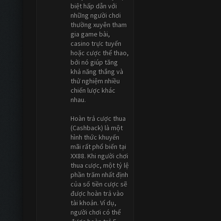
biệt hấp dẫn với
những người chơi
thường xuyên tham
gia game bài,
casino trực tuyến
hoặc cược thể thao,
bởi nó giúp tăng
khả năng thắng và
thử nghiệm nhiều
chiến lược khác
nhau.
Hoàn trả cược thua
(Cashback) là một
hình thức khuyến
mãi rất phổ biến tại
XX88. Khi người chơi
thua cược, một tỷ lệ
phần trăm nhất định
của số tiền cược sẽ
được hoàn trả vào
tài khoản. Ví dụ,
người chơi có thể