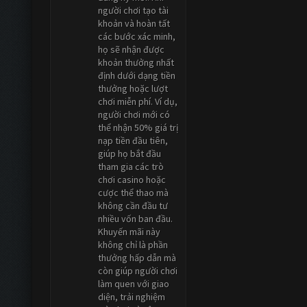
người chơi tạo tài
khoản và hoàn tất
các bước xác minh,
họ sẽ nhận được
khoản thưởng nhất
định dưới dạng tiền
thưởng hoặc lượt
chơi miễn phí. Ví dụ,
người chơi mới có
thể nhận 50% giá trị
nạp tiền đầu tiên,
giúp họ bắt đầu
tham gia các trò
chơi casino hoặc
cược thể thao mà
không cần đầu tư
nhiều vốn ban đầu.
Khuyến mãi này
không chỉ là phần
thưởng hấp dẫn mà
còn giúp người chơi
làm quen với giao
diện, trải nghiệm