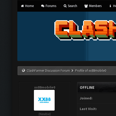
Home
Forums
Search
Members
He
ClashFarmer Discussion Forum
Profile of xx88mobile0
xx88mobile0
OFFLINE
Joined:
Last Visit:
(Newbie)