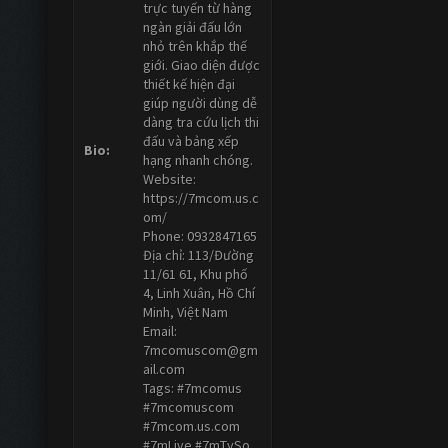
trực tuyến từ hàng
ngàn giải đấu lớn
nhỏ trên khắp thế
giới. Giao diện được
thiết kế hiện đại
giúp người dùng dễ
dàng tra cứu lịch thi
đấu và bảng xếp
Bio:
hạng nhanh chóng.
Website:
https://7mcom.us.c
om/
Phone: 0932847165
Địa chỉ: 113/Đường
11/61 61, Khu phố
4, Linh Xuân, Hồ Chí
Minh, Việt Nam
Email:
7mcomuscom@gm
ail.com
Tags: #7mcomus
#7mcomuscom
#7mcom.us.com
#7mLive #7mTySo