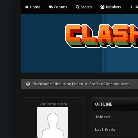
Home
Forums
Search
Members
He
ClashFarmer Discussion Forum
Profile of 7mcomuscom
7mcomuscom
OFFLINE
Joined:
Last Visit: