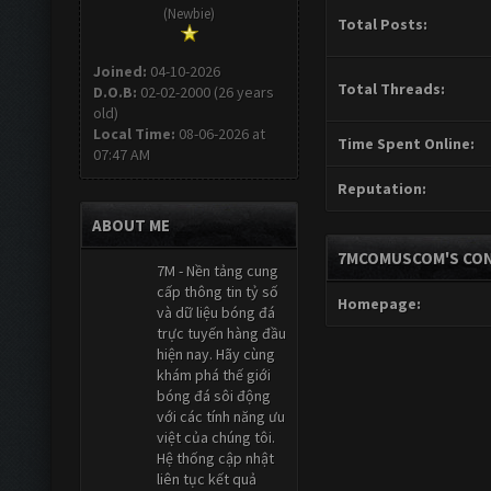
(Newbie)
Total Posts:
Joined:
04-10-2026
Total Threads:
D.O.B:
02-02-2000 (26 years
old)
Local Time:
08-06-2026 at
Time Spent Online:
07:47 AM
Reputation:
ABOUT ME
7MCOMUSCOM'S CON
7M - Nền tảng cung
cấp thông tin tỷ số
Homepage:
và dữ liệu bóng đá
trực tuyến hàng đầu
hiện nay. Hãy cùng
khám phá thế giới
bóng đá sôi động
với các tính năng ưu
việt của chúng tôi.
Hệ thống cập nhật
liên tục kết quả