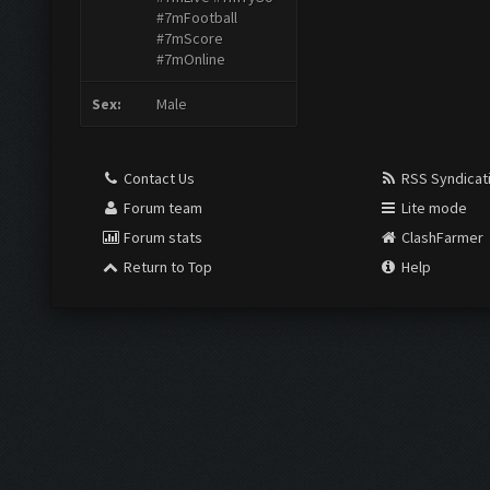
#7mFootball
#7mScore
#7mOnline
Sex:
Male
Contact Us
RSS Syndicat
Forum team
Lite mode
Forum stats
ClashFarmer
Return to Top
Help