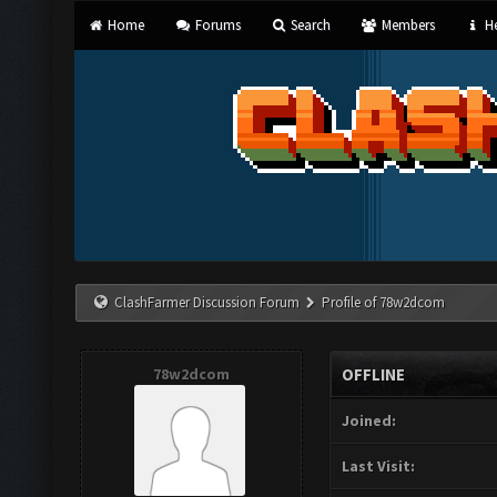
Home
Forums
Search
Members
He
ClashFarmer Discussion Forum
Profile of 78w2dcom
78w2dcom
OFFLINE
Joined:
Last Visit: