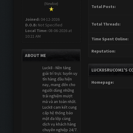
(Newbie)
Total Posts:
Joined:
04-12-2026
Total Threads:
D.O.B:
Not Specified
Local Time:
08-06-2026 at
10:21 AM
Time Spent Online:
Reputation:
ABOUT ME
Luck8 - Nền tảng
LUCK8SRUCOM1'S C
giải trí trực tuyến uy
tín hàng đầu hiện
Homepage:
nay, mang đến cho
người dùng những
trải nghiệm mượt
mà và an toàn nhất.
Luck8 cam kết cung
cấp hệ thống bảo
mật đa lớp cùng
dịch vụ khách hàng
chuyên nghiệp 24/7.