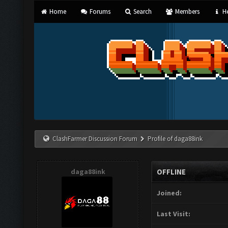
Home
Forums
Search
Members
He
ClashFarmer Discussion Forum
Profile of daga88ink
daga88ink
OFFLINE
Joined:
Last Visit: