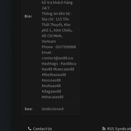
hỗ trợ khách hàng
24/7.
Thông tin liên hệ :
Bio:
Địa chỉ : 115 Tôn
Thất Thuyết, Khu
phố 1, Xóm Chiếu,
Hồ Chí Minh,
Vietnam
Phone : 0337936908
Email :
contact@ao88.icu
Hashtags : #ao88icu
#ao88 #bancaao88
#thethaoao88
#xosoao88
#nohuao88
#dagaao88
#nhacaiao88
Sex:
Undisclosed
Contact Us
RSS Syndicat