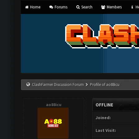
Home
Forums
Search
Members
He
ClashFarmer Discussion Forum
Profile of ao88icu
ao88icu
OFFLINE
Joined:
Last Visit: