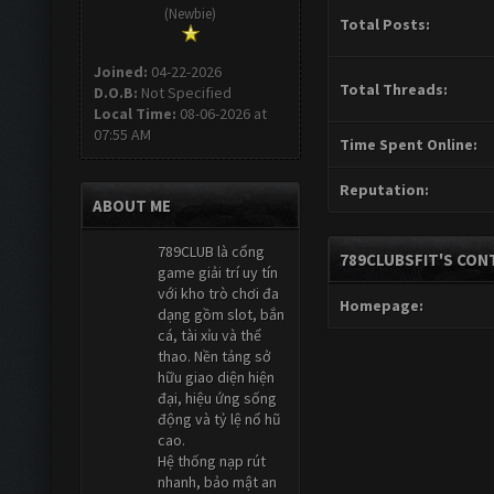
(Newbie)
Total Posts:
Joined:
04-22-2026
Total Threads:
D.O.B:
Not Specified
Local Time:
08-06-2026 at
07:55 AM
Time Spent Online:
Reputation:
ABOUT ME
789CLUB là cổng
789CLUBSFIT'S CON
game giải trí uy tín
với kho trò chơi đa
Homepage:
dạng gồm slot, bắn
cá, tài xỉu và thể
thao. Nền tảng sở
hữu giao diện hiện
đại, hiệu ứng sống
động và tỷ lệ nổ hũ
cao.
Hệ thống nạp rút
nhanh, bảo mật an