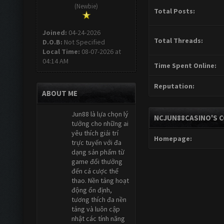
(Newbie)
Total Posts:
Joined:
04-24-2026
Total Threads:
D.O.B:
Not Specified
Local Time:
08-07-2026 at
04:14 AM
Time Spent Online:
Reputation:
ABOUT ME
Jun88 là lựa chọn lý
NCJUN88CASINO'S 
tưởng cho những ai
yêu thích giải trí
Homepage:
trực tuyến với đa
dạng sản phẩm từ
game đổi thưởng
đến cá cược thể
thao. Nền tảng hoạt
động ổn định,
tương thích đa nền
tảng và luôn cập
nhật các tính năng