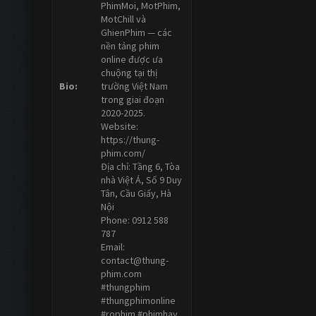
PhimMoi, MotPhim,
MotChill và
GhienPhim — các
nền tảng phim
online được ưa
chuộng tại thị
Bio:
trường Việt Nam
trong giai đoạn
2020-2025.
Website:
https://thung-
phim.com/
Địa chỉ: Tầng 6, Tòa
nhà Việt Á, Số 9 Duy
Tân, Cầu Giấy, Hà
Nội
Phone: 0912 588
787
Email:
contact@thung-
phim.com
#thungphim
#thungphimonline
#rophim #phimhay