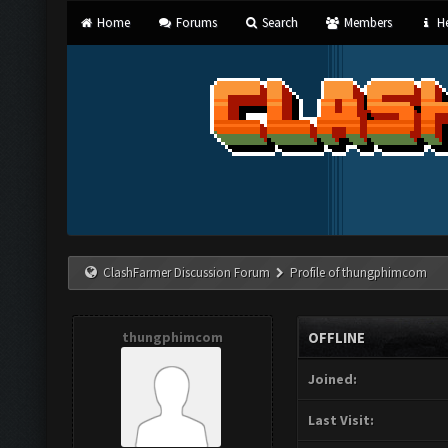
Home
Forums
Search
Members
He
ClashFarmer Discussion Forum
Profile of thungphimcom
thungphimcom
OFFLINE
Joined:
Last Visit: