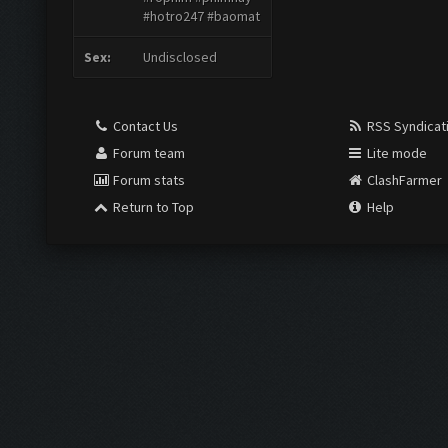
#hotro247 #baomat
Sex:
Undisclosed
Contact Us
RSS Syndicat
Forum team
Lite mode
Forum stats
ClashFarmer
Return to Top
Help