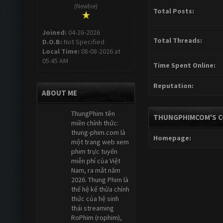
(Newbie)
Total Posts:
Joined:
04-26-2026
Total Threads:
D.O.B:
Not Specified
Local Time:
08-08-2026 at
05:45 AM
Time Spent Online:
Reputation:
ABOUT ME
ThungPhim tên
THUNGPHIMCOM'S C
miền chính thức:
thung-phim.com là
Homepage:
một trang web xem
phim trực tuyến
miễn phí của Việt
Nam, ra mắt năm
2026. Thung Phim là
thế hệ kế thừa chính
thức của hệ sinh
thái streaming
RoPhim (rophim),