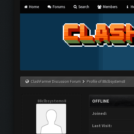
Home
Forums
Search
Members
He
ClashFarmer Discussion Forum
Profile of 88clbsystems8
88clbsystems8
OFFLINE
Joined:
Last Visit: