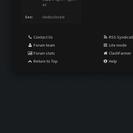
et
Sex:
Undisclosed
Contact Us
RSS Syndicat
Forum team
Lite mode
Forum stats
ClashFarmer
Return to Top
Help