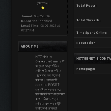
(Newbie)
Total Posts:
Joined:
05-02-2026
Total Threads:
D.O.B:
Not Specified
Local Time:
08-07-2026 at
07:27 PM
Time Spent Online:
Reputation:
ABOUT ME
HI77 সাধারণত
HI77GBNET'S CONTA
Curacao eGaming বা
অন্যান্য আন্তর্জাতিক
Homepage:
গেমিং লাইসেন্সের অধীনে
পরিচালিত বলে উল্লেখ
করা হয়। প্ল্যাটফর্মটি
SSL/TLS সিকিউরিটি
প্রোটোকল ব্যবহার করে
ব্যবহারকারীর তথ্য সুরক্ষিত
রাখে। নিরাপদ পেমেন্ট
গেটওয়ে এবং অ্যাকাউন্ট
যাচাইকরণ প্রক্রিয়া