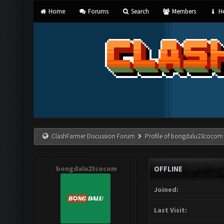
Home
Forums
Search
Members
He
ClashFarmer Discussion Forum
Profile of bongdalu23cocom
bongdalu23cocom
OFFLINE
Joined:
Last Visit: