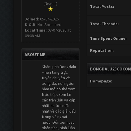
(Newbie)
Total Posts:
Joined:
05-04-2026
Total Threads:
D.O.B:
Not Specified
Local Time:
08-07-2026 at
09:08 AM
Time Spent Online:
Reputation:
ABOUT ME
Khám phá Bongdalu
BONGDALU23COCOM'
– nền tảng trực
tuyến chuyên về
Homepage:
bóng đá, nơi người
hâm mộ có thể xem
trực tiếp, xem lại
các trận đấu và cập
nhật tin tức mới
nhất về các giải đấu
trong và ngoài
nước. Đón xem các
phân tích, bình luận