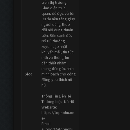
trên thị trường.
Giao diện trực
quan, dễ đọc và tối
ưu đa nền tảng giúp
người dùng theo
dõi nội dung thuận
tiện. Bên cạnh đó,
Nổ Hũ thường
xuyên cập nhật
khuyến mãi, tin tức
mới và thông tin
cần thiết nhằm
mang đến góc nhìn
Bio:
minh bạch cho cộng
đồng yêu thích nổ
hũ.
Thông Tin Liên Hệ
Thương hiệu: Nổ Hũ
Website:
https://topnohu.on
e/
Email:
support@topnohu.