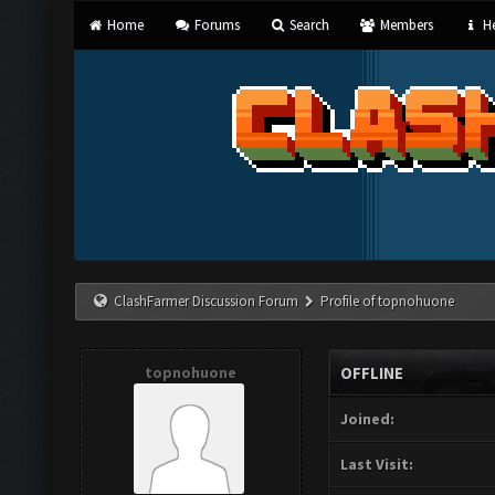
Home
Forums
Search
Members
He
ClashFarmer Discussion Forum
Profile of topnohuone
topnohuone
OFFLINE
Joined:
Last Visit: