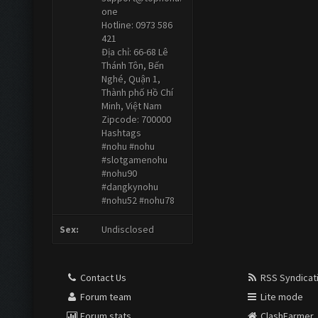
one
Hotline: 0973 586
421
Địa chỉ: 66-68 Lê
Thánh Tôn, Bến
Nghé, Quận 1,
Thành phố Hồ Chí
Minh, Việt Nam
Zipcode: 700000
Hashtags
#nohu #nohu
#slotgamenohu
#nohu90
#dangkynohu
#nohu52 #nohu78
Sex:
Undisclosed
Contact Us
RSS Syndicat
Forum team
Lite mode
Forum stats
ClashFarmer