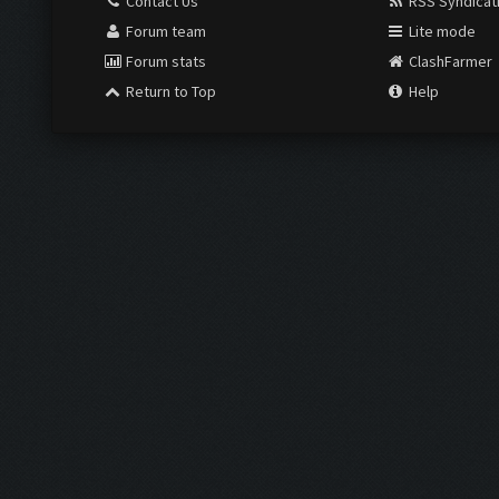
Contact Us
RSS Syndicat
Forum team
Lite mode
Forum stats
ClashFarmer
Return to Top
Help