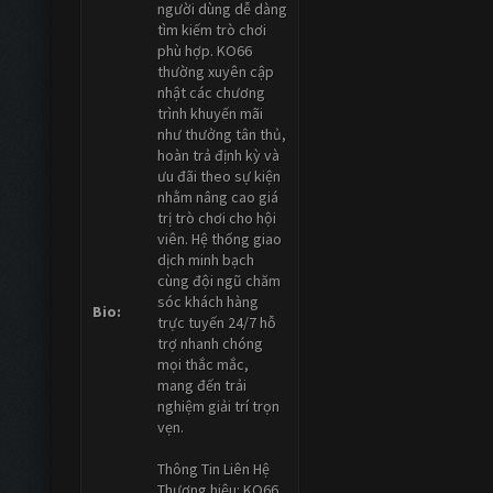
người dùng dễ dàng
tìm kiếm trò chơi
phù hợp. KO66
thường xuyên cập
nhật các chương
trình khuyến mãi
như thưởng tân thủ,
hoàn trả định kỳ và
ưu đãi theo sự kiện
nhằm nâng cao giá
trị trò chơi cho hội
viên. Hệ thống giao
dịch minh bạch
cùng đội ngũ chăm
sóc khách hàng
Bio:
trực tuyến 24/7 hỗ
trợ nhanh chóng
mọi thắc mắc,
mang đến trải
nghiệm giải trí trọn
vẹn.
Thông Tin Liên Hệ
Thương hiệu: KO66