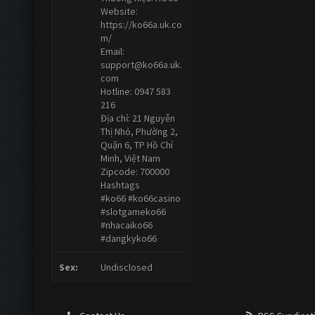
Website:
https://ko66a.uk.co
m/
Email:
support@ko66a.uk.
com
Hotline: 0947 583
216
Địa chỉ: 21 Nguyễn
Thị Nhỏ, Phường 2,
Quận 6, TP Hồ Chí
Minh, Việt Nam
Zipcode: 700000
Hashtags
#ko66 #ko66casino
#slotgameko66
#nhacaiko66
#dangkyko66
Sex:
Undisclosed