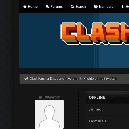
Home
Forums
Search
Members
He
ClashFarmer Discussion Forum
Profile of mu88watch
mu88watch
OFFLINE
Joined:
Last Visit: