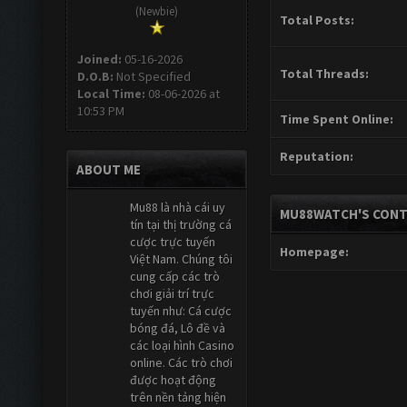
(Newbie)
Total Posts:
Joined:
05-16-2026
Total Threads:
D.O.B:
Not Specified
Local Time:
08-06-2026 at
10:53 PM
Time Spent Online:
Reputation:
ABOUT ME
Mu88 là nhà cái uy
MU88WATCH'S CONT
tín tại thị trường cá
cược trực tuyến
Homepage:
Việt Nam. Chúng tôi
cung cấp các trò
chơi giải trí trực
tuyến như: Cá cược
bóng đá, Lô đề và
các loại hình Casino
online. Các trò chơi
được hoạt động
trên nền tảng hiện