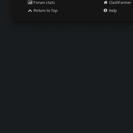
Forum stats
ClashFarmer
Return to Top
Help