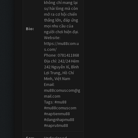
không chỉ mang lại
sự hài lòng mà còn
mở ra cơ hội chiến
thắng lớn, đáp ứng
mọi nhu cầu của
Bio:
người chơi hiện đại.
Website:
https://mu88com.u
s.com/
Phone: 0781411868
Địa chỉ: 242/24 Hẻm
242 Nguyễn Xí, Bình
Lợi Trung, Hồ Chí
Minh, Việt Nam
Email:
mu88comuscom@g
mail.com
Tags: #mu88
#mu88comuscom
#naptienmu88
#dangnhapmu88
#naprutmu88