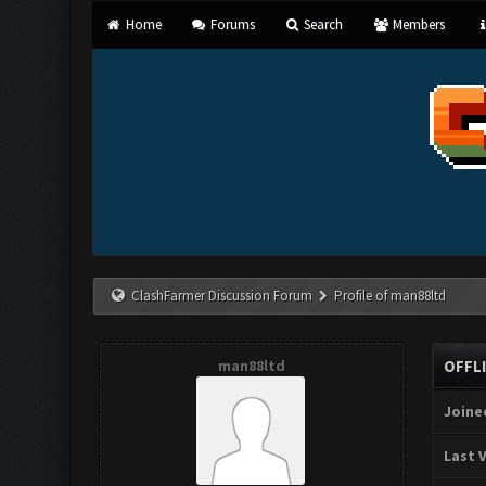
Home
Forums
Search
Members
ClashFarmer Discussion Forum
Profile of man88ltd
man88ltd
OFFL
Joine
Last V