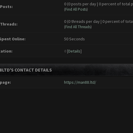
0 (0 posts per day | 0 percent of total 
 Posts:
(
Find All Posts
)
0 (0 threads per day | 0 percent of tota
 Threads:
(
Find All Threads
)
Spent Online:
50 Seconds
ation:
0
[
Details
]
8LTD'S CONTACT DETAILS
page:
https://man88.ltd/