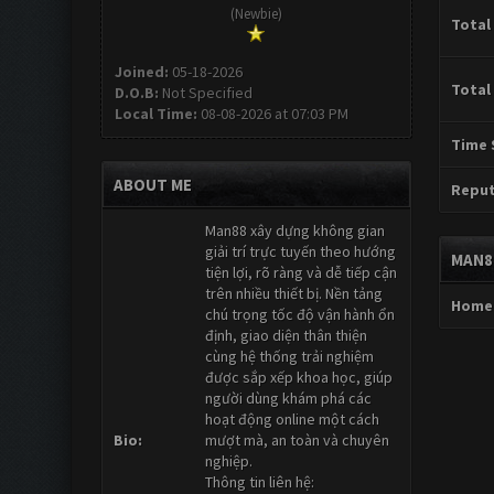
(Newbie)
Total
Joined:
05-18-2026
Total
D.O.B:
Not Specified
Local Time:
08-08-2026 at 07:03 PM
Time 
ABOUT ME
Reput
Man88 xây dựng không gian
giải trí trực tuyến theo hướng
MAN8
tiện lợi, rõ ràng và dễ tiếp cận
trên nhiều thiết bị. Nền tảng
Home
chú trọng tốc độ vận hành ổn
định, giao diện thân thiện
cùng hệ thống trải nghiệm
được sắp xếp khoa học, giúp
người dùng khám phá các
hoạt động online một cách
Bio:
mượt mà, an toàn và chuyên
nghiệp.
Thông tin liên hệ: