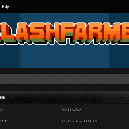
Help
INE
d:
05-18-2026
isit:
05-18-2026, 09:41 AM