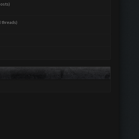
posts)
l threads)