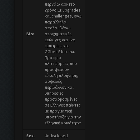
περνάω αρκετό
χρόνο με upgrades
και challenges, ενώ
παράλληλα
απολαμβάνω
Bio:
στοιχηματικές
επιλογές και live
εμπειρίες στο
GGbet-Stoixima.
Προτιμώ
πλατφόρμες που
προσφέρουν
εύκολη πλοήγηση,
ασφαλές
περιβάλλον και
υπηρεσίες
προσαρμοσμένες
σε Έλληνες παίκτες
με πραγματική
υποστήριξη για την
ελληνική κοινότητα
Sex:
Undisclosed