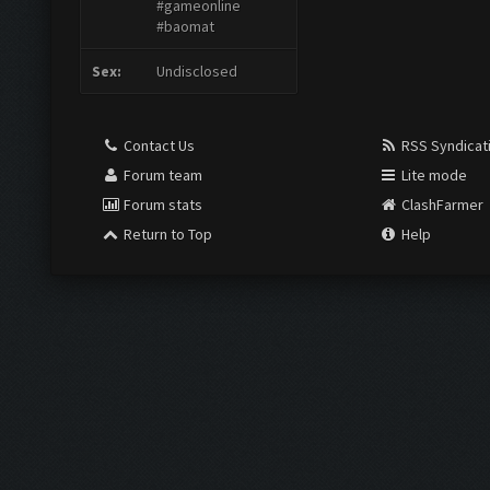
#gameonline
#baomat
Sex:
Undisclosed
Contact Us
RSS Syndicat
Forum team
Lite mode
Forum stats
ClashFarmer
Return to Top
Help