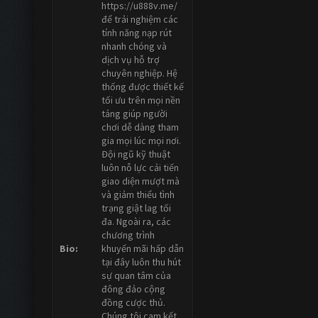
https://u888v.me/
để trải nghiệm các
tính năng nạp rút
nhanh chóng và
dịch vụ hỗ trợ
chuyên nghiệp. Hệ
thống được thiết kế
tối ưu trên mọi nền
tảng giúp người
chơi dễ dàng tham
gia mọi lúc mọi nơi.
Đội ngũ kỹ thuật
luôn nỗ lực cải tiến
giao diện mượt mà
và giảm thiểu tình
trạng giật lag tối
đa. Ngoài ra, các
chương trình
Bio:
khuyến mãi hấp dẫn
tại đây luôn thu hút
sự quan tâm của
đông đảo cộng
đồng cược thủ.
Chúng tôi cam kết