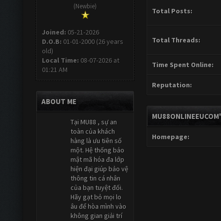
(Newbie)
Total Posts:
Joined:
05-21-2026
Total Threads:
D.O.B:
01-01-2000 (26 years
old)
Local Time:
08-07-2026 at
Time Spent Online:
01:21 AM
Reputation:
ABOUT ME
MU88ONLINEEUCOM'
Tại MU88 , sự an
toàn của khách
Homepage:
hàng là ưu tiên số
một. Hệ thống bảo
mật mã hóa đa lớp
hiện đại giúp bảo vệ
thông tin cá nhân
của bạn tuyệt đối.
Hãy gạt bỏ mọi lo
âu để hòa mình vào
không gian giải trí