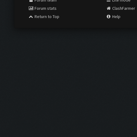
Forum team
Lite mode
Forum stats
ClashFarmer
Return to Top
Help