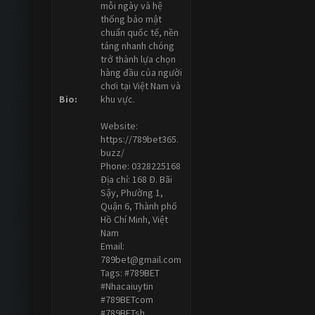
mỗi ngày và hệ
thống bảo mật
chuẩn quốc tế, nền
tảng nhanh chóng
trở thành lựa chọn
hàng đầu của người
chơi tại Việt Nam và
Bio:
khu vực.
Website:
https://789bet365.
buzz/
Phone: 0328225168
Địa chỉ: 168 Đ. Bãi
Sậy, Phường 1,
Quận 6, Thành phố
Hồ Chí Minh, Việt
Nam
Email:
789bet@gmail.com
Tags: #789BET
#Nhacaiuytin
#789BETcom
#789BETsh