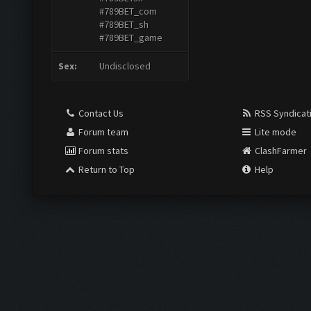
#789BET_com
#789BET_sh
#789BET_game
Sex:
Undisclosed
Contact Us
RSS Syndicat
Forum team
Lite mode
Forum stats
ClashFarmer
Return to Top
Help