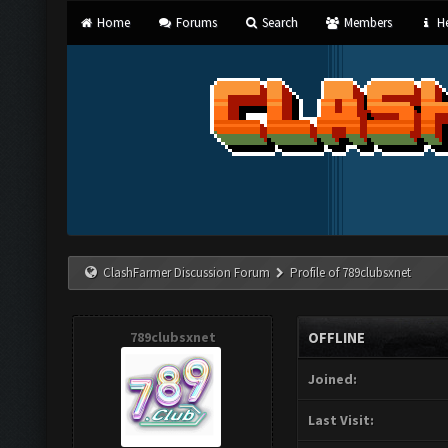
Home
Forums
Search
Members
He
ClashFarmer Discussion Forum
Profile of 789clubsxnet
789clubsxnet
OFFLINE
Joined:
Last Visit: