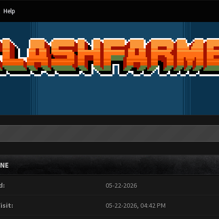
Help
INE
d:
05-22-2026
isit:
05-22-2026, 04:42 PM