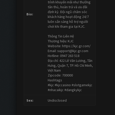
trình khuyến mãi như thưởng
tân thủ, hoàn trả và ưu đãi
định kỳ. Đội ngũ chăm sóc
Bio:
khách hàng hoạt động 24/7
luôn sẵn sàng hỗ trợ người
chơi khi tham gia tại KJC.
Thông Tin Liên Hệ
Thương hiệu: KJC
Website: https://kjc.gr.com/
Email:
support@kjc.gr.com
Hotline: 0947 263 518
Địa chỉ: 422 Lê Văn Lương, Tân
Hưng, Quận 7, TP. Hồ Chí Minh,
Việt Nam
Zipcode: 700000
Hashtags
#kjc #kjccasino #slotgamekjc
#nhacaikjc #dangkykjc
Sex:
Undisclosed