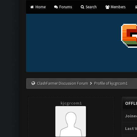
Home
Forums
Search
Members
ClashFarmer Discussion Forum
Profile of kjcgrcom1
kjcgrcom1
OFFL
Joine
Last V