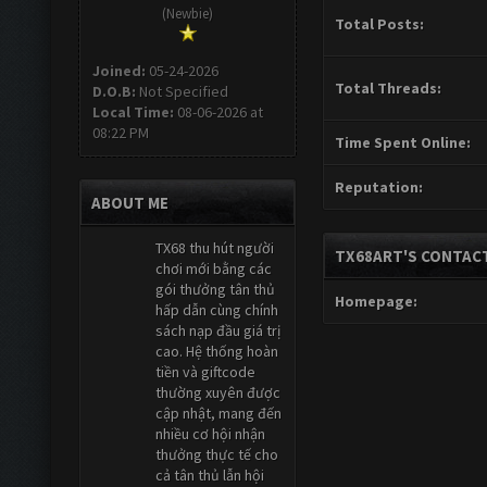
(Newbie)
Total Posts:
Joined:
05-24-2026
Total Threads:
D.O.B:
Not Specified
Local Time:
08-06-2026 at
08:22 PM
Time Spent Online:
Reputation:
ABOUT ME
TX68 thu hút người
TX68ART'S CONTACT
chơi mới bằng các
gói thưởng tân thủ
Homepage:
hấp dẫn cùng chính
sách nạp đầu giá trị
cao. Hệ thống hoàn
tiền và giftcode
thường xuyên được
cập nhật, mang đến
nhiều cơ hội nhận
thưởng thực tế cho
cả tân thủ lẫn hội