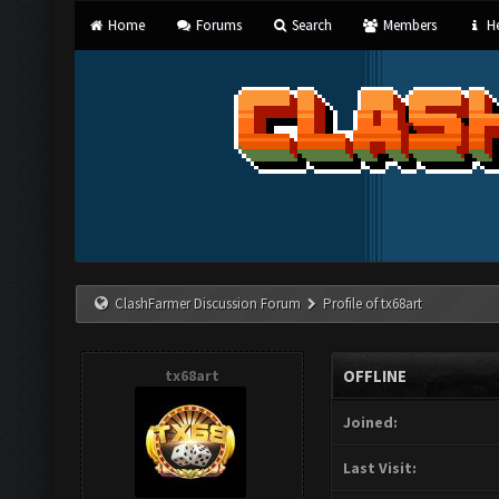
Home
Forums
Search
Members
He
ClashFarmer Discussion Forum
Profile of tx68art
tx68art
OFFLINE
Joined:
Last Visit: