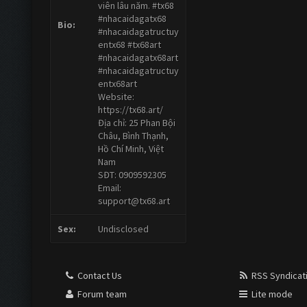
viên lâu năm. #tx68
#nhacaidagatx68
Bio:
#nhacaidagatructuy
entx68 #tx68art
#nhacaidagatx68art
#nhacaidagatructuy
entx68art
Website:
https://tx68.art/
Địa chỉ: 25 Phan Bội
Châu, Bình Thạnh,
Hồ Chí Minh, Việt
Nam
SĐT: 0909592305
Email:
support@tx68.art
Sex:
Undisclosed
Contact Us
RSS Syndicat
Forum team
Lite mode