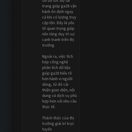
tối ưu tốc độ tải
trang giúp ga28 vận
hành ổn định ngay
cả khi có lượng truy
cập lớn. Đây là yếu
tố quan trọng giúp
nền tảng duy trì sự
cạnh tranh trên thị
trường.
Ngoài ra, việc tích
hợp công nghệ
phân tích dữ liệu
giúp ga28 hiểu rõ
hơn hành vi người
dùng, từ đó cải
thiện giao diện, nội
dung và dịch vụ phù
hợp hơn với nhu cầu
thực tế.
Thách thức của thị
trường giải trí trực
tuyến