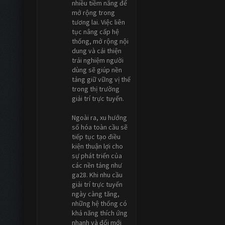
nhiều tiềm năng để
mở rộng trong
tương lai. Việc liên
tục nâng cấp hệ
thống, mở rộng nội
dung và cải thiện
trải nghiệm người
dùng sẽ giúp nền
tảng giữ vững vị thế
trong thị trường
giải trí trực tuyến.
Ngoài ra, xu hướng
số hóa toàn cầu sẽ
tiếp tục tạo điều
kiện thuận lợi cho
sự phát triển của
các nền tảng như
ga28. Khi nhu cầu
giải trí trực tuyến
ngày càng tăng,
những hệ thống có
khả năng thích ứng
nhanh và đổi mới