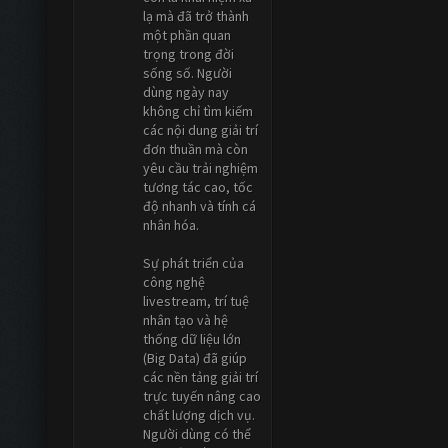
lạ mà đã trở thành
một phần quan
trọng trong đời
sống số. Người
dùng ngày nay
không chỉ tìm kiếm
các nội dung giải trí
đơn thuần mà còn
yêu cầu trải nghiệm
tương tác cao, tốc
độ nhanh và tính cá
nhân hóa.
Sự phát triển của
công nghệ
livestream, trí tuệ
nhân tạo và hệ
thống dữ liệu lớn
(Big Data) đã giúp
các nền tảng giải trí
trực tuyến nâng cao
chất lượng dịch vụ.
Người dùng có thể