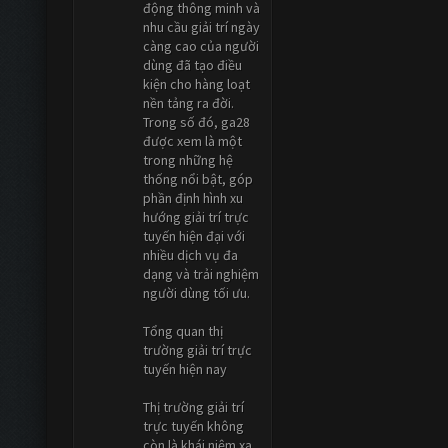
động thông minh và
nhu cầu giải trí ngày
càng cao của người
dùng đã tạo điều
kiện cho hàng loạt
nền tảng ra đời.
Trong số đó, ga28
được xem là một
trong những hệ
thống nổi bật, góp
phần định hình xu
hướng giải trí trực
tuyến hiện đại với
nhiều dịch vụ đa
dạng và trải nghiệm
người dùng tối ưu.
Tổng quan thị
trường giải trí trực
tuyến hiện nay
Thị trường giải trí
trực tuyến không
còn là khái niệm xa