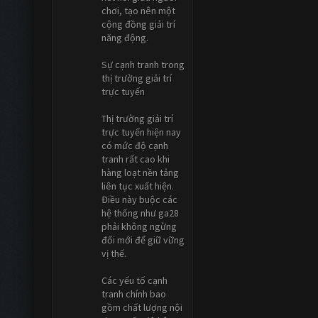
chơi, tạo nên một
cộng đồng giải trí
năng động.
Sự cạnh tranh trong
thị trường giải trí
trực tuyến
Thị trường giải trí
trực tuyến hiện nay
có mức độ cạnh
tranh rất cao khi
hàng loạt nền tảng
liên tục xuất hiện.
Điều này buộc các
hệ thống như ga28
phải không ngừng
đổi mới để giữ vững
vị thế.
Các yếu tố cạnh
tranh chính bao
gồm chất lượng nội