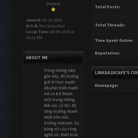
(Newbie)
Total Posts:
Joined:
05-26-2026
Total Threads:
D.O.B:
Not Specified
Local Time:
08-08-2026 at
04:31 PM
Time Spent Online:
Reputation:
ABOUT ME
Trong những năm
LINKGA28CAFE'S CO
gần đây, thị trường
giải trí trực tuyến
Homepage:
đã phát triển mạnh
mẽ và trở thành
một trong những
lĩnh vực có tốc độ
tăng trưởng nhanh
nhất trên môi
trường internet. Sự
bùng nổ của công
nghệ số, thiết bị di