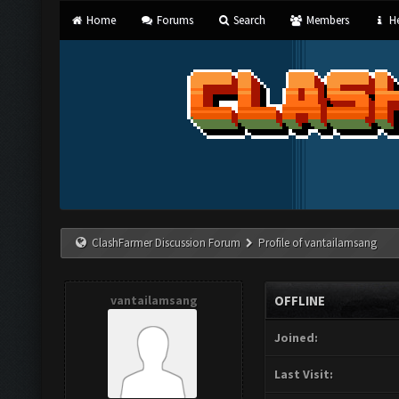
Home
Forums
Search
Members
He
ClashFarmer Discussion Forum
Profile of vantailamsang
vantailamsang
OFFLINE
Joined:
Last Visit: