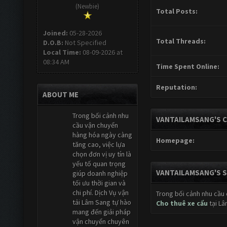
(Newbie)
Total Posts:
Joined:
05-28-2026
Total Threads:
D.O.B:
Not Specified
Local Time:
08-09-2026 at
08:34 AM
Time Spent Online:
Reputation:
ABOUT ME
Trong bối cảnh nhu
VANTAILAMSANG'S 
cầu vận chuyển
hàng hóa ngày càng
Homepage:
tăng cao, việc lựa
chọn đơn vị uy tín là
yếu tố quan trọng
VANTAILAMSANG'S 
giúp doanh nghiệp
tối ưu thời gian và
chi phí. Dịch Vụ vận
Trong bối cảnh nhu cầu
tải Lâm Sang tự hào
Cho thuê xe cẩu
tại L
mang đến giải pháp
vận chuyển chuyên