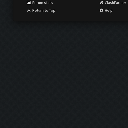
Forum stats
ClashFarmer
Return to Top
Help