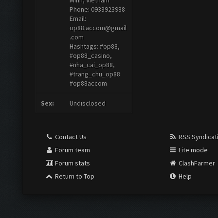
Minh, Vietnam
Phone: 0933923988
Email:
op88.accom@gmail
.com
Hashtags: #op88,
#op88_casino,
#nha_cai_op88,
#trang_chu_op88
#op88accom
Sex:
Undisclosed
Contact Us
RSS Syndicat
Forum team
Lite mode
Forum stats
ClashFarmer
Return to Top
Help