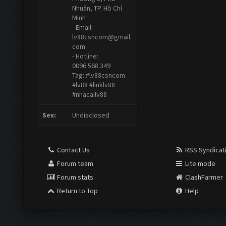
Nhuận, TP. Hồ Chí
Minh
- Email:
lv88csncom@gmail.
com
- Hotline:
0896.568.349
Tag: #lv88csncom
#lv88 #linklv88
#nhacailv88
Sex:
Undisclosed
Contact Us
RSS Syndicat
Forum team
Lite mode
Forum stats
ClashFarmer
Return to Top
Help