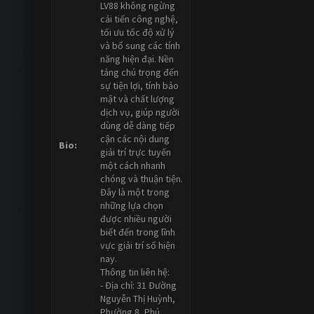
LV88 không ngừng
cải tiến công nghệ,
tối ưu tốc độ xử lý
và bổ sung các tính
năng hiện đại. Nền
tảng chú trọng đến
sự tiện lợi, tính bảo
mật và chất lượng
dịch vụ, giúp người
dùng dễ dàng tiếp
cận các nội dung
Bio:
giải trí trực tuyến
một cách nhanh
chóng và thuận tiện.
Đây là một trong
những lựa chọn
được nhiều người
biết đến trong lĩnh
vực giải trí số hiện
nay.
Thông tin liên hệ:
- Địa chỉ: 31 Đường
Nguyễn Thị Huỳnh,
Phường 8, Phú