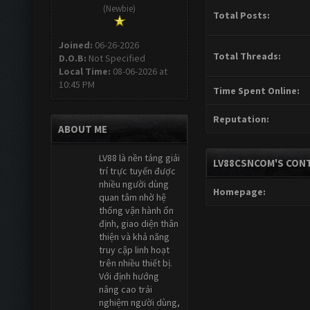
(Newbie)
Total Posts:
Joined:
06-26-2026
Total Threads:
D.O.B:
Not Specified
Local Time:
08-06-2026 at
10:45 PM
Time Spent Online:
Reputation:
ABOUT ME
LV88 là nền tảng giải
LV88CSNCOM'S CON
trí trực tuyến được
nhiều người dùng
Homepage:
quan tâm nhờ hệ
thống vận hành ổn
định, giao diện thân
thiện và khả năng
truy cập linh hoạt
trên nhiều thiết bị.
Với định hướng
nâng cao trải
nghiệm người dùng,