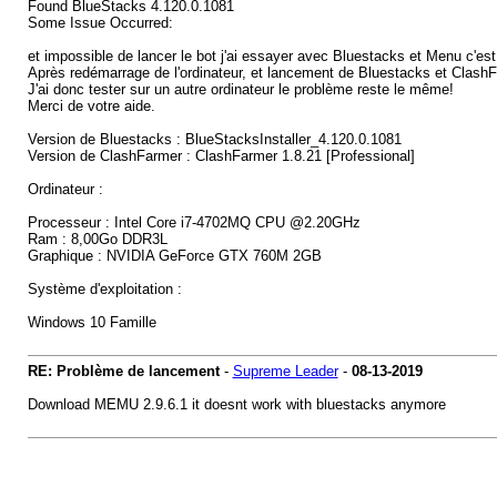
Found BlueStacks 4.120.0.1081
Some Issue Occurred:
et impossible de lancer le bot j'ai essayer avec Bluestacks et Menu c'e
Après redémarrage de l'ordinateur, et lancement de Bluestacks et ClashFar
J'ai donc tester sur un autre ordinateur le problème reste le même!
Merci de votre aide.
Version de Bluestacks : BlueStacksInstaller_4.120.0.1081
Version de ClashFarmer : ClashFarmer 1.8.21 [Professional]
Ordinateur :
Processeur : Intel Core i7-4702MQ CPU @2.20GHz
Ram : 8,00Go DDR3L
Graphique : NVIDIA GeForce GTX 760M 2GB
Système d'exploitation :
Windows 10 Famille
RE: Problème de lancement
-
Supreme Leader
-
08-13-2019
Download MEMU 2.9.6.1 it doesnt work with bluestacks anymore