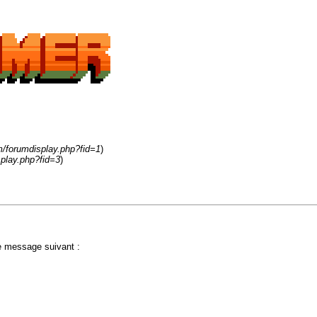
m/forumdisplay.php?fid=1
)
play.php?fid=3
)
le message suivant :