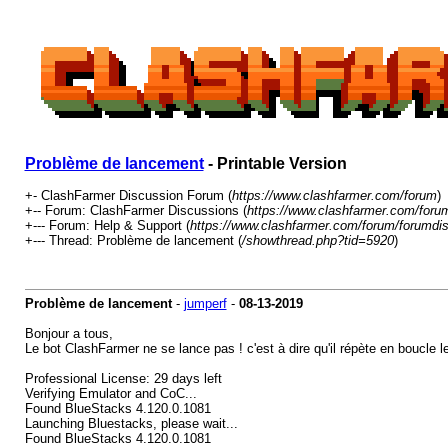
Problème de lancement
- Printable Version
+- ClashFarmer Discussion Forum (
https://www.clashfarmer.com/forum
)
+-- Forum: ClashFarmer Discussions (
https://www.clashfarmer.com/foru
+--- Forum: Help & Support (
https://www.clashfarmer.com/forum/forumdis
+--- Thread: Problème de lancement (
/showthread.php?tid=5920
)
Problème de lancement
-
jumperf
-
08-13-2019
Bonjour a tous,
Le bot ClashFarmer ne se lance pas ! c'est à dire qu'il répète en boucle 
Professional License: 29 days left
Verifying Emulator and CoC...
Found BlueStacks 4.120.0.1081
Launching Bluestacks, please wait...
Found BlueStacks 4.120.0.1081