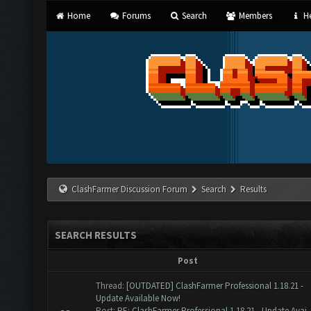
Home
Forums
Search
Members
He
ClashFarmer Discussion Forum
Search
Results
SEARCH RESULTS
Post
Thread:
[OUTDATED] ClashFarmer Professional 1.18.21 -
Update Available Now!
Post:
RE: ClashFarmer Professional 1.18.21 - Update Avai..