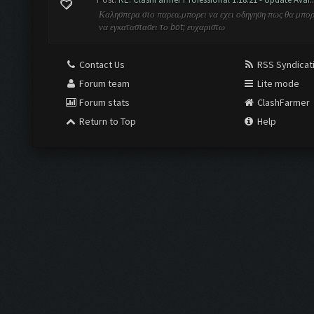
Καλησπερα στο παρεα.μπορει να εχει οδηγηση πως θα μπορ
να εγκαταστασει το bot; ευχαριστω
Contact Us
RSS Syndicat
Forum team
Lite mode
Forum stats
ClashFarmer
Return to Top
Help