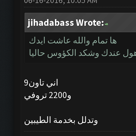
jihadabass Wrote:
ها تمام والله عاشت ايدك
اني تاون9
و2200 تروفي
وتدلل بخدمة الطيبين