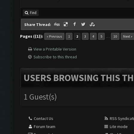
Find
Share Thread:
Pages ({1}):
…
« Previous
1
2
3
4
5
10
Next »
View a Printable Version
Subscribe to this thread
USERS BROWSING THIS TH
1 Guest(s)
Contact Us
RSS Syndicat
Forum team
Lite mode