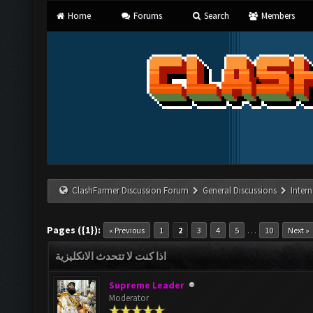
Home
Forums
Search
Members
ClashFarmer Discussion Forum
General Discussions
Inter
Pages ({1}):
…
« Previous
1
2
3
4
5
10
Next »
اذا كنت لا تتحدث الانكليزية
Supreme Leader
Moderator