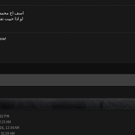
اسف اخ محمد ل
او اذا حبيت ت
low!
:02 PM
2:23 AM
16, 12:34 AM
 01:59 AM